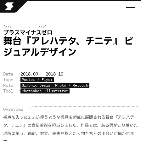
[
>>>
>>>
]
プラスマイナスゼロ
舞台『アレハテタ、チニテ』 ビ
ジュアルデザイン
Date
2018.09 – 2018.10
:
Type
Poster / Flyer
:
Role
Graphic Design
Photo / Retouch
:
Tool
Photoshop
Illustrator
:
Ovreview
視点を失ったまま彷徨うような感覚を起点に展開される舞台『アレハテ
タ、チニテ』の宣伝美術を担当しました。作品では、ある男が辿り着いた
場所に集う、逃避、対立、喪失を抱えた人物たちとの出会いが描かれま